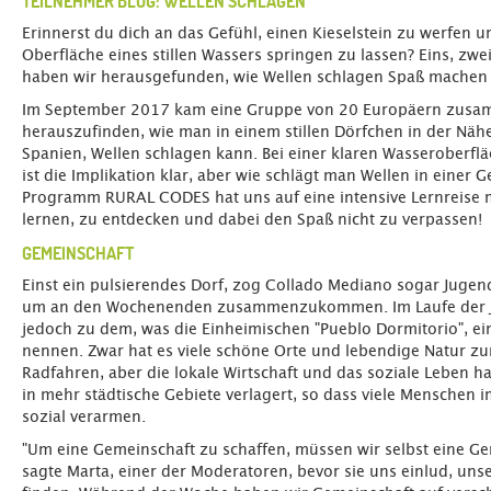
TEILNEHMER BLOG: WELLEN SCHLAGEN
Erinnerst du dich an das Gefühl, einen Kieselstein zu werfen u
Oberfläche eines stillen Wassers springen zu lassen? Eins, zwei,
haben wir herausgefunden, wie Wellen schlagen Spaß machen
Im September 2017 kam eine Gruppe von 20 Europäern zus
herauszufinden, wie man in einem stillen Dörfchen in der Näh
Spanien, Wellen schlagen kann. Bei einer klaren Wasseroberflä
ist die Implikation klar, aber wie schlägt man Wellen in einer 
Programm RURAL CODES hat uns auf eine intensive Lernreise
lernen, zu entdecken und dabei den Spaß nicht zu verpassen!
GEMEINSCHAFT
Einst ein pulsierendes Dorf, zog Collado Mediano sogar Jugen
um an den Wochenenden zusammenzukommen. Im Laufe der J
jedoch zu dem, was die Einheimischen "Pueblo Dormitorio", ei
nennen. Zwar hat es viele schöne Orte und lebendige Natur 
Radfahren, aber die lokale Wirtschaft und das soziale Leben ha
in mehr städtische Gebiete verlagert, so dass viele Menschen i
sozial verarmen.
"Um eine Gemeinschaft zu schaffen, müssen wir selbst eine Ge
sagte Marta, einer der Moderatoren, bevor sie uns einlud, uns