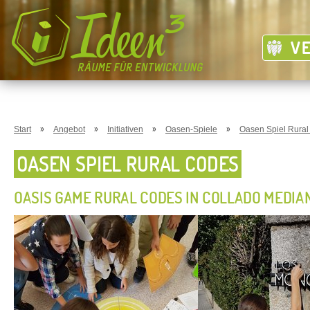
V
»
»
»
»
Start
Angebot
Initiativen
Oasen-Spiele
Oasen Spiel Rura
OASEN SPIEL RURAL CODES
OASIS GAME RURAL CODES IN COLLADO MEDIA