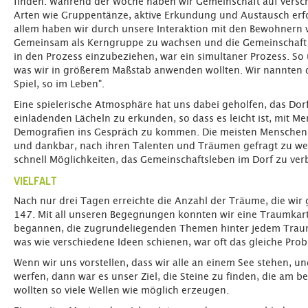
finden. Während der Woche haben wir Gemeinschaft auf versch
Arten wie Gruppentänze, aktive Erkundung und Austausch erfo
allem haben wir durch unsere Interaktion mit den Bewohnern v
Gemeinsam als Kerngruppe zu wachsen und die Gemeinschaft 
in den Prozess einzubeziehen, war ein simultaner Prozess. So 
was wir in größerem Maßstab anwenden wollten. Wir nannten d
Spiel, so im Leben".
Eine spielerische Atmosphäre hat uns dabei geholfen, das Dor
einladenden Lächeln zu erkunden, so dass es leicht ist, mit Me
Demografien ins Gespräch zu kommen. Die meisten Menschen 
und dankbar, nach ihren Talenten und Träumen gefragt zu we
schnell Möglichkeiten, das Gemeinschaftsleben im Dorf zu ver
VIELFALT
Nach nur drei Tagen erreichte die Anzahl der Träume, die wir
147. Mit all unseren Begegnungen konnten wir eine Traumkarte
begannen, die zugrundeliegenden Themen hinter jedem Tra
was wie verschiedene Ideen schienen, war oft das gleiche Pr
Wenn wir uns vorstellen, dass wir alle an einem See stehen, un
werfen, dann war es unser Ziel, die Steine zu finden, die am b
wollten so viele Wellen wie möglich erzeugen.