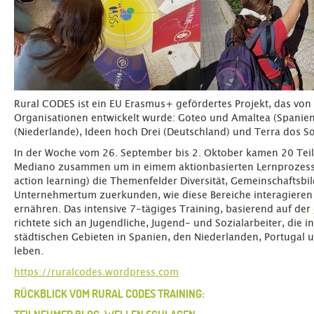
Rural CODES ist ein EU Erasmus+ gefördertes Projekt, das von
Organisationen entwickelt wurde: Goteo und Amaltea (Spanien
(Niederlande), Ideen hoch Drei (Deutschland) und Terra dos So
In der Woche vom 26. September bis 2. Oktober kamen 20 Tei
Mediano zusammen um in eimem aktionbasierten Lernprozes
action learning) die Themenfelder Diversität, Gemeinschaftsbi
Unternehmertum zuerkunden, wie diese Bereiche interagieren 
ernähren. Das intensive 7-tägiges Training, basierend auf der
richtete sich an Jugendliche, Jugend- und Sozialarbeiter, die i
städtischen Gebieten in Spanien, den Niederlanden, Portugal 
leben.
https://ruralcodes.wordpress.com
RÜCKBLICK VOM RURAL CODES TRAINING: