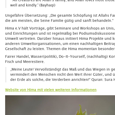
`All creatures are Allah's family; and Allah loves most those
well and kindly.' (Bayhaqi)
Ungefähre Übersetzung: „Die gesamte Schöpfung ist Allahs Fami
die am meisten, die Seine Familie gütig und sanft behandeln.“
Hima e.V hält Vorträge, gibt Seminare und Workshops an Unis,
und Einrichtungen und ist regelmäßig bei Podiumsdiskussio
Umwelt vertreten. Darüber hinaus initiiert Hima Projekte und k
anderen Umweltorganisationen, um einen nachhaltigen Beitrag
Gesellschaft zu leisten. Themen die Hima momentan besonders
Fairer Handel, Wasser(politik), Do-It-Yourself, (nachhaltig) Ko
Fisch und Meerestiere.
„Meine Leute! Vervollständigt das Maß und das Wiegen in ge
vermindert den Menschen nicht den Wert ihrer Güter, und üb
der Erde als solche, die Verderben anrichten!“ Quran: Sura
Website von Hima mit vielen weiteren Informationen