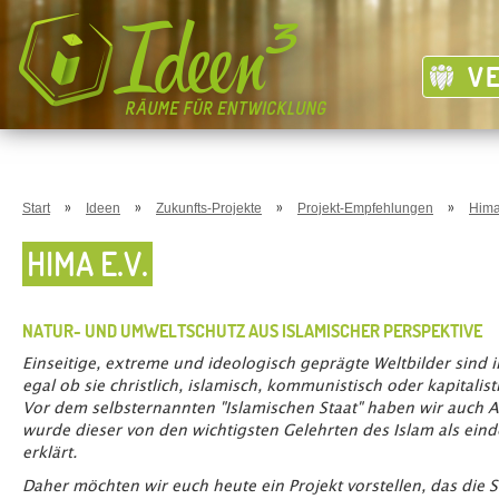
V
»
»
»
»
Start
Ideen
Zukunfts-Projekte
Projekt-Empfehlungen
Hima
HIMA E.V.
NATUR- UND UMWELTSCHUTZ AUS ISLAMISCHER PERSPEKTIVE
Einseitige, extreme und ideologisch geprägte Weltbilder sind 
egal ob sie christlich, islamisch, kommunistisch oder kapitalist
Vor dem selbsternannten "Islamischen Staat" haben wir auch A
wurde dieser von den wichtigsten Gelehrten des Islam als ein
erklärt.
Daher möchten wir euch heute ein Projekt vorstellen, das die 