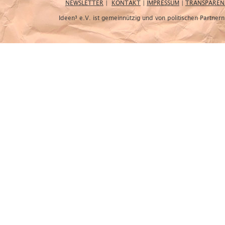
NEWSLETTER
|
KONTAKT
|
IMPRESSUM
|
TRANSPAREN
Ideen³ e.V. ist gemeinnützig und von politischen Partne