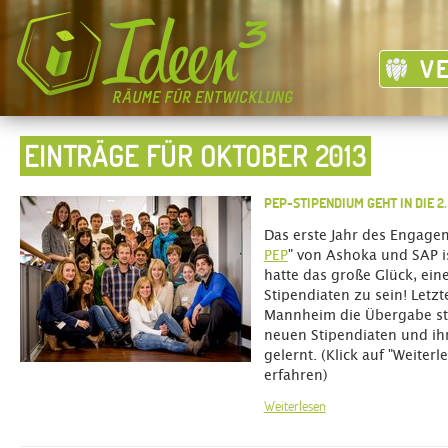
V
EINTRÄGE FÜR OKTOBER 2013
PEP-STIPENDIUM GEHT IN DIE 2
Das erste Jahr des Engage
PEP
" von Ashoka und SAP i
hatte das große Glück, eine
Stipendiaten zu sein! Letz
Mannheim die Übergabe sta
neuen Stipendiaten und i
gelernt. (Klick auf "Weiter
erfahren)
Weiterlesen