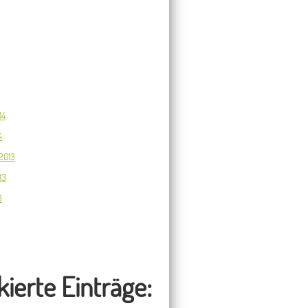
14
4
2013
13
3
ierte Einträge: