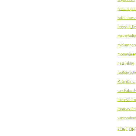
johannapah
kathinkama
Leopold_Ko
maxschulte
miriamnor
monaniele
nataliekho
raphaelsch
RobinDirks
saschaboel
theresahirn
thomasalt
vanessabae
ZEIGE EIN