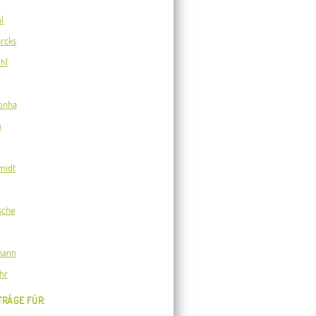
l
rcks
hl
onha
n
midt
sche
mann
hr
TRÄGE FÜR: