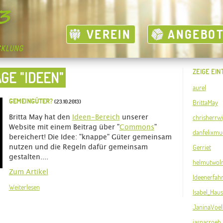
VEREIN
ANGEBO
ZEIGE EIN
GE "IDEEN"
aurel
GEMEINGÜTER?
(23.10.2013)
BrittaMay
chrisherrw
Britta May hat den
Ideen-Bereich
unserer
Website mit einem Beitrag über "
Commons
"
danfelixmue
bereichert! Die Idee: "knappe" Güter gemeinsam
Gerriet
nutzen und die Regeln dafür gemeinsam
gestalten....
helmutwol
Zum Artikel
Ideenerfah
Weiterlesen
Isabel_Ha
JaninaVoel
jasparroeh