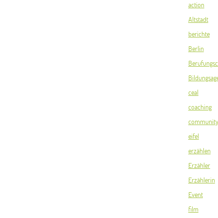
action
Altstadt
berichte
Berlin
Berufungsc
Bildungsag
ceal
coaching
communit
eifel
erzählen
Erzähler
Erzählerin
Event
film