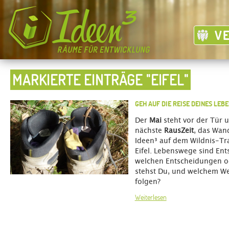
V
MARKIERTE EINTRÄGE "EIFEL"
GEH AUF DIE REISE DEINES LEB
Der
Mai
steht vor der Tür 
nächste
RausZeit
, das Wan
Ideen³ auf dem Wildnis-Tra
Eifel. Lebenswege sind En
welchen Entscheidungen 
stehst Du, und welchem Weg
folgen?
Weiterlesen