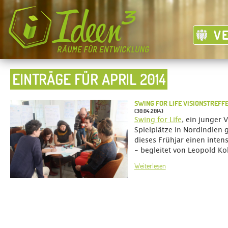
V
EINTRÄGE FÜR APRIL 2014
SWING FOR LIFE VISIONSTREFF
(30.04.2014)
Swing for Life
, ein junger V
Spielplätze in Nordindien g
dieses Frühjar einen inten
- begleitet von Leopold Ko
Weiterlesen