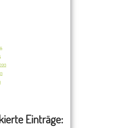
14
4
2013
13
3
ierte Einträge: