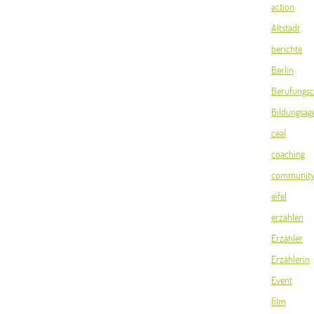
action
Altstadt
berichte
Berlin
Berufungsc
Bildungsag
ceal
coaching
communit
eifel
erzählen
Erzähler
Erzählerin
Event
film