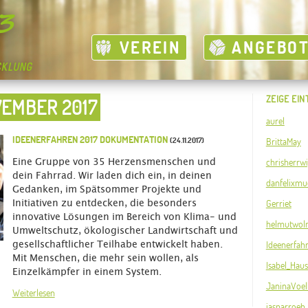
VEREIN
ANGEBO
ZEIGE EIN
VEMBER 2017
aurel
IDEENERFAHREN 2017 DOKUMENTATION
(24.11.2017)
BrittaMay
chrisherrw
Eine Gruppe von 35 Herzensmenschen und
dein Fahrrad. Wir laden dich ein, in deinen
danfelixmue
Gedanken, im Spätsommer Projekte und
Gerriet
Initiativen zu entdecken, die besonders
innovative Lösungen im Bereich von Klima- und
helmutwol
Umweltschutz, ökologischer Landwirtschaft und
Ideenerfah
gesellschaftlicher Teilhabe entwickelt haben.
Mit Menschen, die mehr sein wollen, als
Isabel_Ha
Einzelkämpfer in einem System.
JaninaVoel
Weiterlesen
jasparroeh