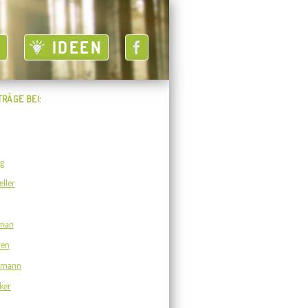
T
IDEEN
TRÄGE BEI:
ig
ller
man
ren
usmann
ker