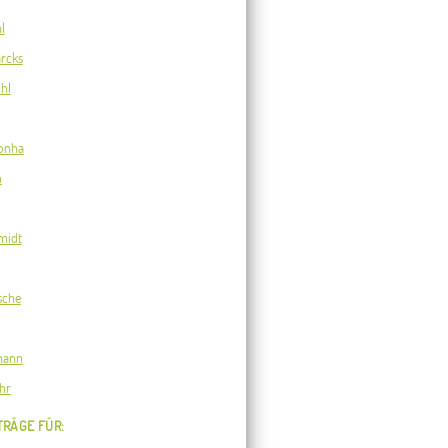
l
rcks
hl
onha
n
midt
sche
mann
hr
TRÄGE FÜR: