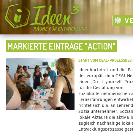
V
MARKIERTE EINTRÄGE "ACTION"
START VOM CEAL-PROZESSDESI
Ideenhochdrei und die Pa
des europäischen CEAL Ne
einen „Do-it-yourself“ Pr
für die Gestaltung von
sozialunternehmerischen a
Lernerfahrungen entwickel
richtet sich u.a. an Lehren
Sozialunternehmer, Sozial
lokale Akteure die aktiv B
zugleich nachhaltige lokal
Entwicklungsprozesse gest